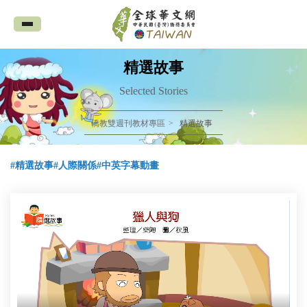
全
球
華
精選故事
文
Selected Stories
網
僑教雙週刊教材專區
精選故事
中
華
#精選故事
#人際關係
#中英字幕動畫
民
國
(臺
灣)
僑
務