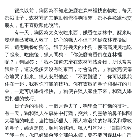
很久以前，狗因為不知道怎麼在森林裡找食物吃，每天
都餓肚子，森林裡的其他動物覺得狗很笨，都不喜歡跟他交
朋友，也不喜歡跟他說話。
有一天，狗因為太久沒吃東西，餓昏在森林中。醒來時
發現自己被獵人救了，好心的獵人不但把狗從森林裡撿回
來，還煮晚餐給狗吃。餓了好幾天的小狗，便高高興興地吃
了起來。吃飽後，獵人問狗：「你怎麼會昏倒在森林裡
呢？」狗回答：「我不知道怎麼在森林裡找食物，所以常常
餓肚子，這次很多天沒有吃東西，才會昏倒。」狗說完便傷
心地哭了起來。獵人安慰他說：「不要難過了，你可以跟我
住在一起，我教你打獵的技巧。你有靈敏的鼻子和很好的耳
朵，一定可以學得很快。」狗便在獵人家住下來，和獵人學
習打獵的技巧。
日子過的很快，一個月過去了，狗學會了打獵的技巧。
有一天，狗和獵人在森林中打獵，突然，狗靈敏的鼻子聞到
大黑熊的味道，連忙告訴獵人，兩人靠著狗的好耳朵和靈敏
的鼻子，繞過黑熊，順利的逃跑。獵人對狗說：「謝謝你救
了我一命，你已經學會我全部的本領，要不要回森林中自己