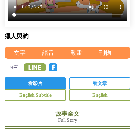
委
員
會
獵人與狗
文字
語音
動畫
刊物
分享
看影片
看文章
English Subtitle
English
故事全文
Full Story