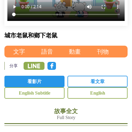
委
員
會
城市老鼠和鄉下老鼠
文字
語音
動畫
刊物
分享
看影片
看文章
English Subtitle
English
故事全文
Full Story