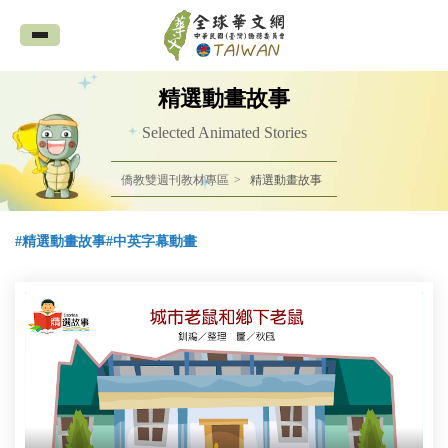
全
球
華
精選動畫故事
文
Selected Animated Stories
網
僑教雙週刊教材專區
精選動畫故事
中
華
#精選動畫故事
#中英字幕動畫
民
國
(臺
灣)
僑
務