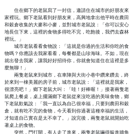
住在鄉下的老鼠寫了一封信，邀請住在城市的好朋友來
家裡玩。鄉下老鼠看到好朋友來，高興地拿出他平時在農田
和穀倉收集的大麥和小麥，並對城市老鼠說：「你可以安心
地長住下來，這裡的食物多得吃不完，吃飽後，我們去森林
裡玩。」
城市老鼠看看食物說：「這就是你過的生活和你吃的食
物嗎？你應該去我家看看，每餐都是山珍海味。不如，現在
就出發去我家，讓我好好招待你，你就會知道住在這裡是多
麼無聊！」
兩隻老鼠來到城市，在車陣與大街小巷中鑽來鑽去，終
於來到一棟美麗的房子前，城市老鼠說：「這裡就是我家，
很漂亮吧！」鄉下老鼠大叫：「哇！好棒喔！」接著兩隻老
鼠爬上餐桌，桌上擺滿鄉下老鼠從來沒吃過的美味食物，鄉
下老鼠歎氣說：「我一直以為自己很幸福，只要到農田和穀
倉，就有吃不完的食物，今天看到你過著這種幸福的生活，
才知道自己實在是太不幸了。」說完後，兩隻老鼠就開始吃
著桌上的食物。
突然，門打開，有人走了進來，兩隻老鼠嚇得躲進牆角